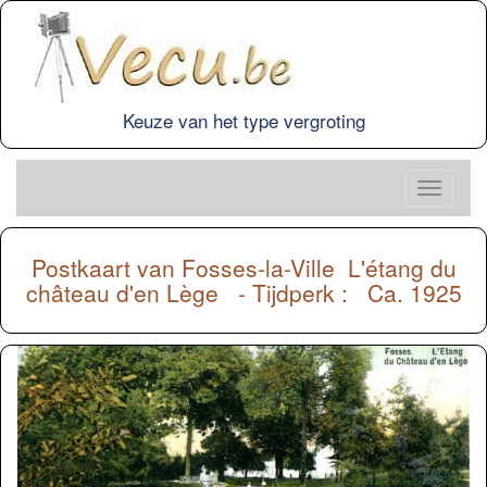
Keuze van het type vergroting
Postkaart van
Fosses-la-Ville
L'étang du
château d'en Lège - Tijdperk : Ca. 1925